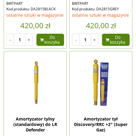
BRITPART
BRITPART
Kod produktu: DA2815BLACK
Kod produktu: DA2815GREY
ostatnie sztuki w magazynie
ostatnie sztuki w magazynie
420,00 zł
420,00 zł
Do
Do
-
+
-
+
koszyka
koszyka
Amortyzator tylny
Amortyzator tył
(standardowy) do LR
Discovery/RRC +2" (Super
Defender
Gaz)