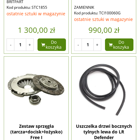
BRITPART
Kod produktu: STC1855
ZAMIENNIK
Kod produktu: TCI100060G
ostatnie sztuki w magazynie
ostatnie sztuki w magazynie
1 300,00 zł
990,00 zł
Do
Do
-
+
-
+
koszyka
koszyka
Zestaw sprzęgła
Uszczelka drzwi bocznych
(tarcza+docisk+łożysko)
tylnych lewa do LR
Free I
Defender