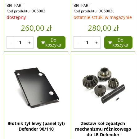
BRITPART
BRITPART
Kod produktu: DC5003
Kod produktu: DC5003L
dostępny
ostatnie sztuki w magazynie
260,00 zł
280,00 zł
Do
Do
-
+
-
+
koszyka
koszyka
Błotnik tył lewy (panel tył)
Zestaw kół zębatych
Defender 90/110
mechanizmu różnicowego
do LR Defender