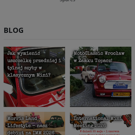
BLOG
Jak wymienić
MotoClassic Wrocław
uszczelkę przedniej i
w Zamku Topacz!
tylnej szyby w
klasycznym Mini?
Morris Land
International Mini
Lifestyle – nasz
Meeting 2026
debiut na IMM 2026