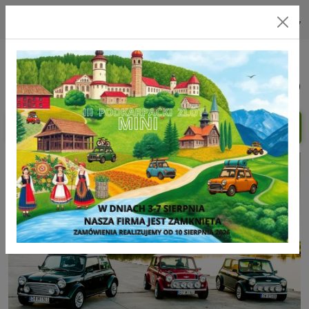
biuro@morris-land.pl
71 78 88 046
+48 606 877 927
Menu
0,00 zł (0)
Twój Land Rover
Nasza Pasja