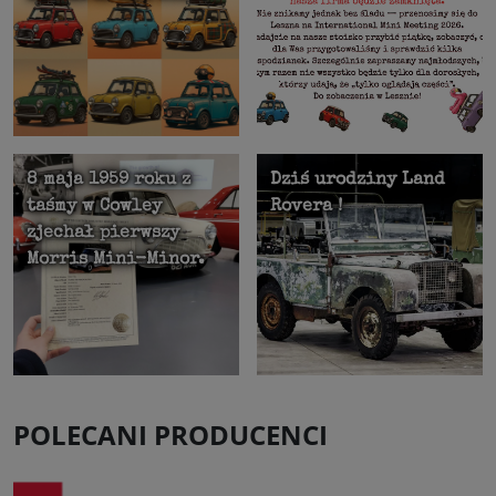
8 maja 1959 roku z
Dziś urodziny Land
taśmy w Cowley
Rovera !
zjechał pierwszy
Morris Mini-Minor.
POLECANI PRODUCENCI