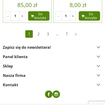
85,00 zł
8,00 zł
Do
Do
-
+
-
+
koszyka
koszyka
Dalej
1
2
3
…
7
Zapisz się do newslettera!
Panel klienta
Sklep
Nasza firma
Kontakt
Facebook
Instagram