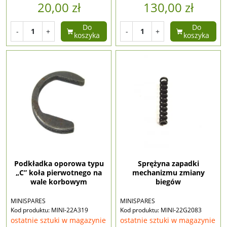
20,00 zł
130,00 zł
Do
Do
-
+
-
+
koszyka
koszyka
Podkładka oporowa typu
Sprężyna zapadki
„C” koła pierwotnego na
mechanizmu zmiany
wale korbowym
biegów
MINISPARES
MINISPARES
Kod produktu: MINI-22A319
Kod produktu: MINI-22G2083
ostatnie sztuki w magazynie
ostatnie sztuki w magazynie