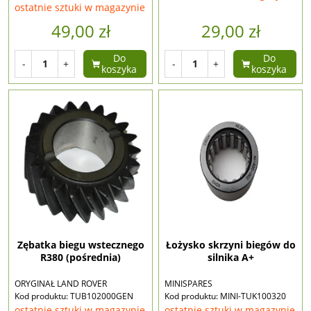
ostatnie sztuki w magazynie
49,00 zł
29,00 zł
Do
Do
-
+
-
+
koszyka
koszyka
Zębatka biegu wstecznego
Łożysko skrzyni biegów do
R380 (pośrednia)
silnika A+
ORYGINAŁ LAND ROVER
MINISPARES
Kod produktu: TUB102000GEN
Kod produktu: MINI-TUK100320
ostatnie sztuki w magazynie
ostatnie sztuki w magazynie