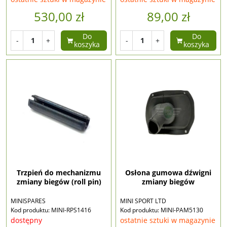
530,00 zł
89,00 zł
Do
Do
-
+
-
+
koszyka
koszyka
Trzpień do mechanizmu
Osłona gumowa dźwigni
zmiany biegów (roll pin)
zmiany biegów
MINISPARES
MINI SPORT LTD
Kod produktu: MINI-RPS1416
Kod produktu: MINI-PAM5130
dostępny
ostatnie sztuki w magazynie