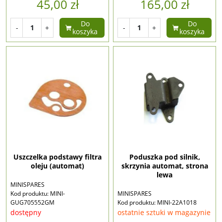
45,00 zł
165,00 zł
Do
Do
-
+
-
+
koszyka
koszyka
Uszczelka podstawy filtra
Poduszka pod silnik,
oleju (automat)
skrzynia automat, strona
lewa
MINISPARES
Kod produktu: MINI-
MINISPARES
GUG705552GM
Kod produktu: MINI-22A1018
dostępny
ostatnie sztuki w magazynie