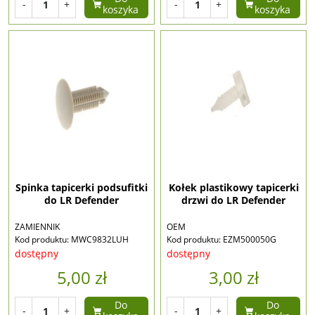
-
+
-
+
koszyka
koszyka
Spinka tapicerki podsufitki
Kołek plastikowy tapicerki
do LR Defender
drzwi do LR Defender
ZAMIENNIK
OEM
Kod produktu: MWC9832LUH
Kod produktu: EZM500050G
dostępny
dostępny
5,00 zł
3,00 zł
Do
Do
-
+
-
+