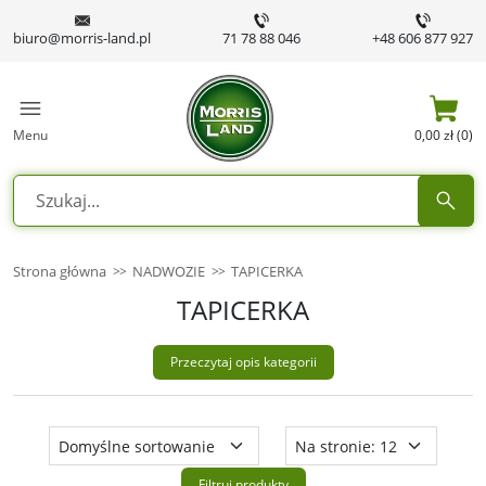
biuro@morris-land.pl
71 78 88 046
+48 606 877 927
Menu
0,00 zł (0)
Strona główna
NADWOZIE
TAPICERKA
TAPICERKA
Przeczytaj opis kategorii
Filtruj produkty