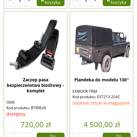
koszyka
koszyka
Zaczep pasa
Plandeka do modelu 130''
bezpieczeństwa biodrowy -
komplet
EXMOOR TRIM
Kod produktu: EXT213-2SAC
OEM
ostatnie sztuki w magazynie
Kod produktu: BTR9626
dostępny
720,00 zł
4 500,00 zł
Do
Do