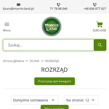
biuro@morris-land.pl
71 78 88 046
+48 606 877 927
Menu
0,00 zł (0)
Strona główna
SILNIK
ROZRZĄD
ROZRZĄD
Przeczytaj opis kategorii
Filtruj produkty