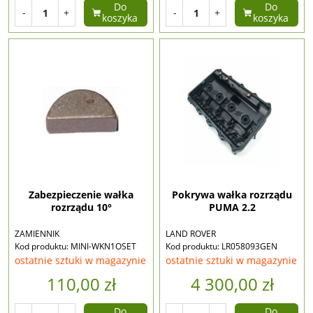
Do
Do
-
+
-
+
koszyka
koszyka
Zabezpieczenie wałka
Pokrywa wałka rozrządu
rozrządu 10°
PUMA 2.2
ZAMIENNIK
LAND ROVER
Kod produktu: MINI-WKN1OSET
Kod produktu: LR058093GEN
ostatnie sztuki w magazynie
ostatnie sztuki w magazynie
110,00 zł
4 300,00 zł
Do
Do