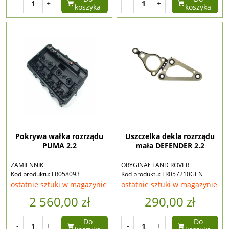
-
+
-
+
koszyka
koszyka
Pokrywa wałka rozrządu
Uszczelka dekla rozrządu
PUMA 2.2
mała DEFENDER 2.2
ZAMIENNIK
ORYGINAŁ LAND ROVER
Kod produktu: LR058093
Kod produktu: LR057210GEN
ostatnie sztuki w magazynie
ostatnie sztuki w magazynie
2 560,00 zł
290,00 zł
Do
Do
-
+
-
+