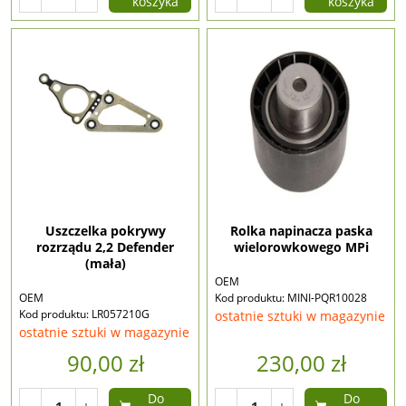
koszyka
koszyka
Uszczelka pokrywy
Rolka napinacza paska
rozrządu 2,2 Defender
wielorowkowego MPi
(mała)
OEM
OEM
Kod produktu: MINI-PQR10028
Kod produktu: LR057210G
ostatnie sztuki w magazynie
ostatnie sztuki w magazynie
90,00 zł
230,00 zł
Do
Do
-
+
-
+