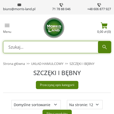
biuro@morris-land.pl
71 78 88 046
+48 606 877 927
Menu
0,00 zł (0)
Strona główna
UKŁAD HAMULCOWY
SZCZĘKI I BĘBNY
SZCZĘKI I BĘBNY
Przeczytaj opis kategorii
Filtruj produkty