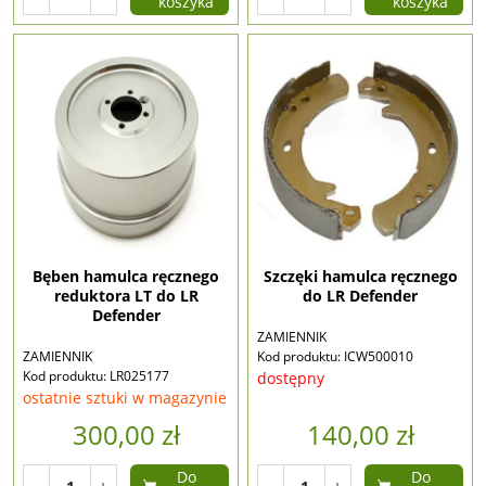
koszyka
koszyka
Bęben hamulca ręcznego
Szczęki hamulca ręcznego
reduktora LT do LR
do LR Defender
Defender
ZAMIENNIK
ZAMIENNIK
Kod produktu: ICW500010
Kod produktu: LR025177
dostępny
ostatnie sztuki w magazynie
300,00 zł
140,00 zł
Do
Do
-
+
-
+