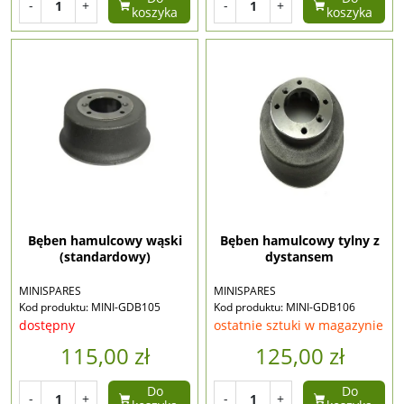
-
+
-
+
koszyka
koszyka
Bęben hamulcowy wąski
Bęben hamulcowy tylny z
(standardowy)
dystansem
MINISPARES
MINISPARES
Kod produktu: MINI-GDB105
Kod produktu: MINI-GDB106
dostępny
ostatnie sztuki w magazynie
115,00 zł
125,00 zł
Do
Do
-
+
-
+