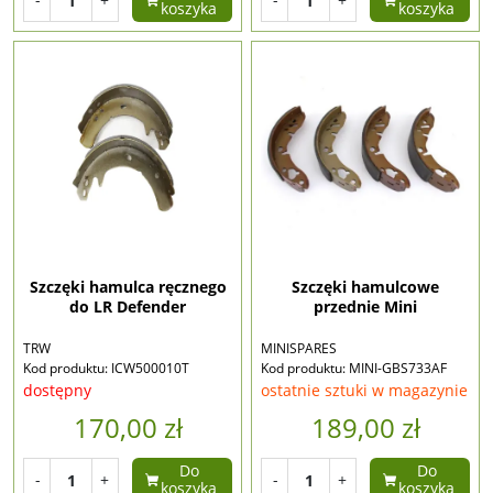
koszyka
koszyka
Szczęki hamulca ręcznego
Szczęki hamulcowe
do LR Defender
przednie Mini
TRW
MINISPARES
Kod produktu: ICW500010T
Kod produktu: MINI-GBS733AF
dostępny
ostatnie sztuki w magazynie
170,00 zł
189,00 zł
Do
Do
-
+
-
+
koszyka
koszyka