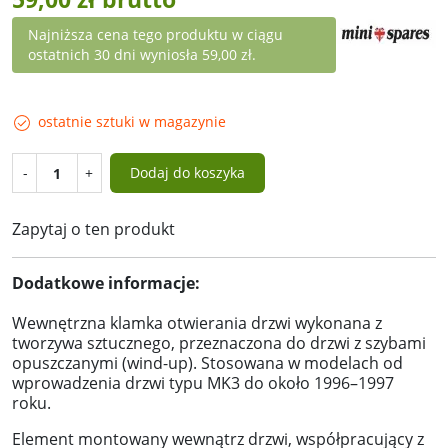
Najniższa cena tego produktu w ciągu
ostatnich 30 dni wyniosła 59,00 zł.
ostatnie sztuki w magazynie
-
+
Dodaj do koszyka
Zapytaj o ten produkt
Dodatkowe informacje:
Wewnętrzna klamka otwierania drzwi wykonana z
tworzywa sztucznego, przeznaczona do drzwi z szybami
opuszczanymi (wind-up). Stosowana w modelach od
wprowadzenia drzwi typu MK3 do około 1996–1997
roku.
Element montowany wewnątrz drzwi, współpracujący z