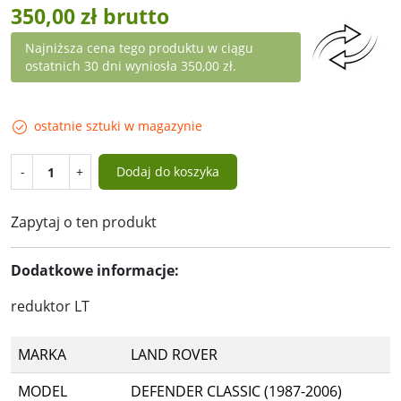
350,00 zł brutto
Najniższa cena tego produktu w ciągu
ostatnich 30 dni wyniosła 350,00 zł.
ostatnie sztuki w magazynie
-
+
Dodaj do koszyka
Zapytaj o ten produkt
Dodatkowe informacje:
reduktor LT
MARKA
LAND ROVER
MODEL
DEFENDER CLASSIC (1987-2006)